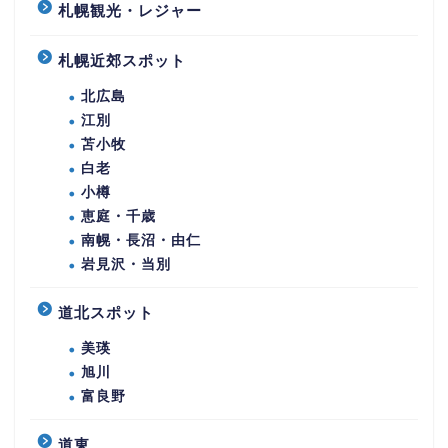
札幌観光・レジャー
札幌近郊スポット
北広島
江別
苫小牧
白老
小樽
恵庭・千歳
南幌・長沼・由仁
岩見沢・当別
道北スポット
美瑛
旭川
富良野
道東