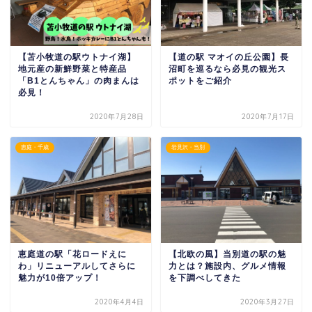
【苫小牧道の駅ウトナイ湖】
【道の駅 マオイの丘公園】長
地元産の新鮮野菜と特産品
沼町を巡るなら必見の観光ス
「B1とんちゃん」の肉まんは
ポットをご紹介
必見！
2020年7月28日
2020年7月17日
恵庭・千歳
岩見沢・当別
恵庭道の駅「花ロードえに
【北欧の風】当別道の駅の魅
わ」リニューアルしてさらに
力とは？施設内、グルメ情報
魅力が10倍アップ！
を下調べしてきた
2020年4月4日
2020年3月27日