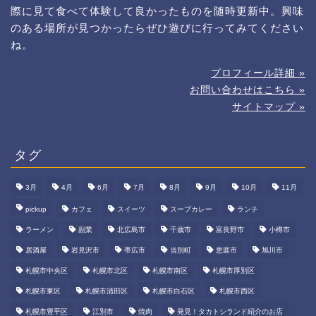
際に見て食べて体験して良かったものを随時更新中。興味
のある場所が見つかったらぜひ遊びに行ってみてください
ね。
プロフィール詳細 »
お問い合わせはこちら »
サイトマップ »
タグ
3月
4月
6月
7月
8月
9月
10月
11月
pickup
カフェ
スイーツ
スープカレー
ランチ
ラーメン
副業
北広島市
千歳市
富良野市
小樽市
居酒屋
岩見沢市
帯広市
当別町
恵庭市
旭川市
札幌市中央区
札幌市北区
札幌市南区
札幌市厚別区
札幌市東区
札幌市清田区
札幌市白石区
札幌市西区
札幌市豊平区
江別市
焼肉
発見！タカトシランド紹介のお店