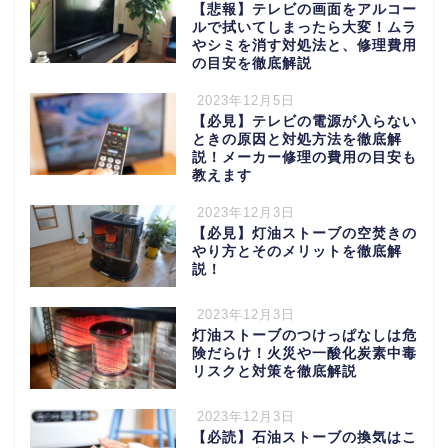
【悲報】テレビの画面をアルコー
ルで拭いてしまったら大変！ムラ
やシミを消す対処法と、修理費用
の目安を徹底解説
2023年12月5日
【必見】テレビの電源が入らない
ときの原因と対処方法を徹底解
説！メーカー修理の費用の目安も
教えます
2023年12月3日
【必見】灯油ストーブの空焚きの
やり方とそのメリットを徹底解
説！
2023年12月3日
灯油ストーブのつけっぱなしは危
険だらけ！火災や一酸化炭素中毒
リスクと対策を徹底解説
2023年12月3日
【必読】石油ストーブの換気はこ