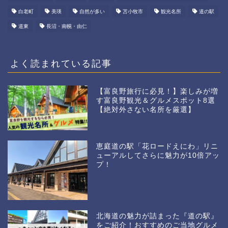
白老町
美瑛
自然が多い
苫小牧市
観光名所
道の駅
道東
長沼・南幌・由仁
よく読まれている記事
【富良野旅行に必見！】楽しみが増
す富良野観光＆グルメスポット8選
【絶対外さない名所を厳選】
恵庭道の駅「花ロードえにわ」リニ
ューアルしてさらに魅力が10倍アッ
プ！
北海道の魅力が詰まった『道の駅』
をご紹介！おすすめのご当地グルメ