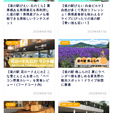
【道の駅びえい 丘のくら】重
【道の駅びえい 白金ビルケ】
厚感ある美瑛漱石を再利用し
自然が多くて気分リフレッシ
た道の駅！美瑛産グルメも堪
ュ！美瑛産食材も味わえるド
能できる美味しいランチスポ
ライブにぴったりの道の駅
ット
【青い池も近い！】
2020年8月18日
2020年8月17日
恵庭・千歳
富良野
【道の駅 花ロードえにわ】こ
【道の駅 南ふらの】夏にラベ
な雪とんとんを使った「ベー
ンダー畑を楽しめる富良野の
コン野菜カレー」を実食レビ
観光スポット！ドライブ休憩
ュー！(フードコート内)
に最適
2020年8月13日
2020年8月4日
苫小牧
南幌・長沼・由仁