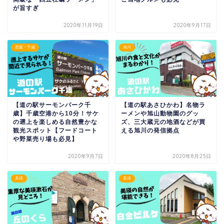
が旨すぎ
2020年11月19日
2020年9月17日
恵庭・千歳
旭川
【道の駅サーモンパーク千
【道の駅あさひかわ】名物ラ
歳】千歳空港から10分！サケ
ーメンや旭山動物園のグッ
の遡上を楽しめる自然豊かな
ズ、三大蔵元の地酒などが買
観光スポット【フードコート
える旭川の発信拠点
や野菜売り場も必見】
2020年9月7日
2020年8月25日
美瑛
美瑛