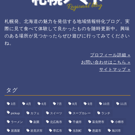
札幌発、北海道の魅力を発信する地域情報特化ブログ。実
際に見て食べて体験して良かったものを随時更新中。興味
のある場所が見つかったらぜひ遊びに行ってみてください
ね。
プロフィール詳細 »
お問い合わせはこちら »
サイトマップ »
タグ
3月
4月
6月
7月
8月
9月
10月
11月
pickup
カフェ
スイーツ
スープカレー
ランチ
ラーメン
副業
北広島市
千歳市
富良野市
小樽市
居酒屋
岩見沢市
帯広市
当別町
恵庭市
旭川市