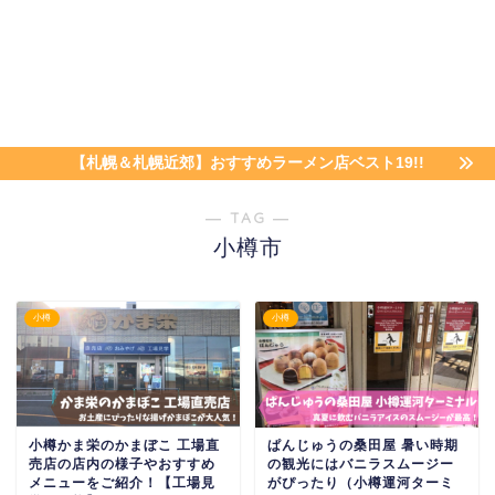
【札幌＆札幌近郊】おすすめラーメン店ベスト19!!
― TAG ―
小樽市
小樽
小樽
小樽かま栄のかまぼこ 工場直
ぱんじゅうの桑田屋 暑い時期
売店の店内の様子やおすすめ
の観光にはバニラスムージー
メニューをご紹介！【工場見
がぴったり（小樽運河ターミ