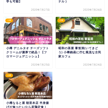
学も可能】
ナル )
2020年7月27日
2020年7月26日
小樽
小樽
小樽 デニルタオ チーズソフト
昭和の茶屋 葦笛洞(いてきど
クリームが濃厚で絶品！【フ
う) 小樽銭函に佇む風流な古民
ロマージュデニッシュ】
家カフェ
2020年7月25日
2020年7月24日
小樽
小樽なると屋 朝里本店 半身揚
げが食べたいなら若鶏定食！