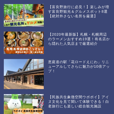
【富良野旅行に必見！】楽しみが増
す富良野観光＆グルメスポット8選
【絶対外さない名所を厳選】
【2020年最新版】札幌・札幌周辺
のラーメンおすすめ19選！有名店か
ら隠れた人気店まで厳選紹介
恵庭道の駅「花ロードえにわ」リニ
ューアルしてさらに魅力が10倍アッ
プ！
【民族共生象徴空間ウポポイ】アイ
ヌ文化を見て聞いて体験できる！白
老旅行にも楽しい総合観光施設