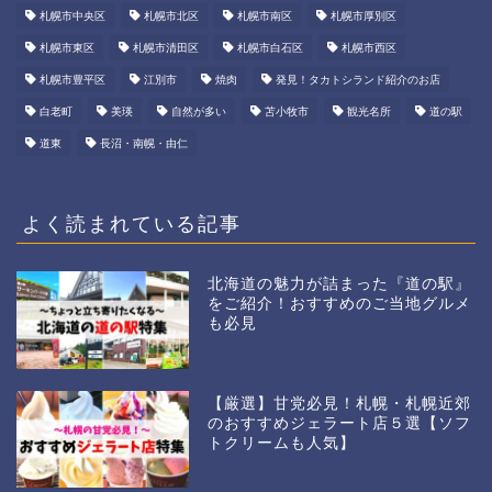
札幌市中央区
札幌市北区
札幌市南区
札幌市厚別区
札幌市東区
札幌市清田区
札幌市白石区
札幌市西区
札幌市豊平区
江別市
焼肉
発見！タカトシランド紹介のお店
白老町
美瑛
自然が多い
苫小牧市
観光名所
道の駅
道東
長沼・南幌・由仁
よく読まれている記事
北海道の魅力が詰まった『道の駅』
をご紹介！おすすめのご当地グルメ
も必見
【厳選】甘党必見！札幌・札幌近郊
のおすすめジェラート店５選【ソフ
トクリームも人気】