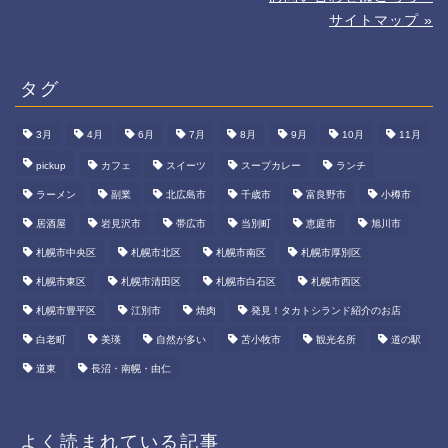
サイトマップ »
タグ
3月
4月
6月
7月
8月
9月
10月
11月
pickup
カフェ
スイーツ
スープカレー
ランチ
ラーメン
副業
北広島市
千歳市
富良野市
小樽市
居酒屋
岩見沢市
帯広市
当別町
恵庭市
旭川市
札幌市中央区
札幌市北区
札幌市南区
札幌市厚別区
札幌市東区
札幌市清田区
札幌市白石区
札幌市西区
札幌市豊平区
江別市
焼肉
発見！タカトシランド紹介のお店
白老町
美瑛
自然が多い
苫小牧市
観光名所
道の駅
道東
長沼・南幌・由仁
よく読まれている記事