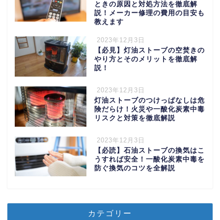
ときの原因と対処方法を徹底解
説！メーカー修理の費用の目安も
教えます
2023年12月3日
【必見】灯油ストーブの空焚きの
やり方とそのメリットを徹底解
説！
2023年12月3日
灯油ストーブのつけっぱなしは危
険だらけ！火災や一酸化炭素中毒
リスクと対策を徹底解説
2023年12月3日
【必読】石油ストーブの換気はこ
うすれば安全！一酸化炭素中毒を
防ぐ換気のコツを全解説
カテゴリー