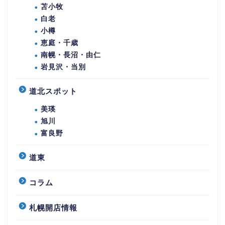
苫小牧
白老
小樽
恵庭・千歳
南幌・長沼・由仁
岩見沢・当別
道北スポット
美瑛
旭川
富良野
道東
コラム
札幌開店情報