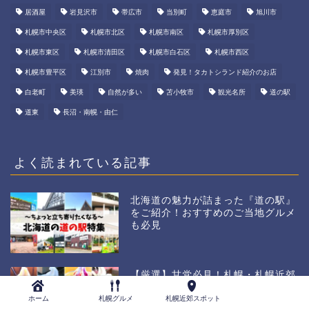
居酒屋
岩見沢市
帯広市
当別町
恵庭市
旭川市
札幌市中央区
札幌市北区
札幌市南区
札幌市厚別区
札幌市東区
札幌市清田区
札幌市白石区
札幌市西区
札幌市豊平区
江別市
焼肉
発見！タカトシランド紹介のお店
白老町
美瑛
自然が多い
苫小牧市
観光名所
道の駅
道東
長沼・南幌・由仁
よく読まれている記事
北海道の魅力が詰まった『道の駅』
をご紹介！おすすめのご当地グルメ
も必見
【厳選】甘党必見！札幌・札幌近郊
のおすすめジェラート店５選【ソフ
ホーム
札幌グルメ
札幌近郊スポット
トクリームも人気】