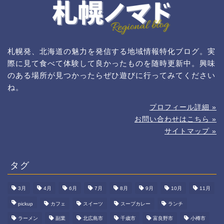
札幌発、北海道の魅力を発信する地域情報特化ブログ。実
際に見て食べて体験して良かったものを随時更新中。興味
のある場所が見つかったらぜひ遊びに行ってみてください
ね。
プロフィール詳細 »
お問い合わせはこちら »
サイトマップ »
タグ
3月
4月
6月
7月
8月
9月
10月
11月
pickup
カフェ
スイーツ
スープカレー
ランチ
ラーメン
副業
北広島市
千歳市
富良野市
小樽市