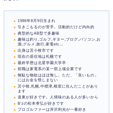
1986年8月9日生まれ
引きこもるのが苦手。活動的だけど内向的
典型的なAB型で多趣味
趣味は釣り,ゴルフ,ギター,ブログ,パソコン,お
酒,グルメ,旅行,家電etc…
出身は苫小牧市です
現在の居住地は札幌です
最終学歴は北星学園大学卒
前職は家電系の某一部上場企業です
無駄な物欲はほぼ無し。ただ、「良いもの」
にはお金を惜しまない
苫小牧,札幌,中標津,根室に住んだことがあり
ます
道東が好きです。人情味のある人が多いから
B’zの松本孝弘が好きです
プロゴルファーは井沢利光が一番好き