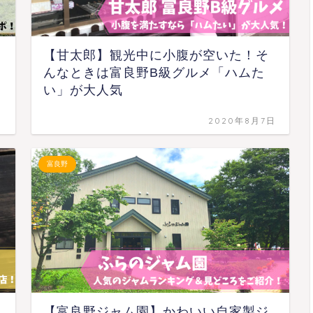
【甘太郎】観光中に小腹が空いた！そ
んなときは富良野B級グルメ「ハムた
い」が大人気
日
2020年8月7日
富良野
【富良野ジャム園】かわいい自家製ジ