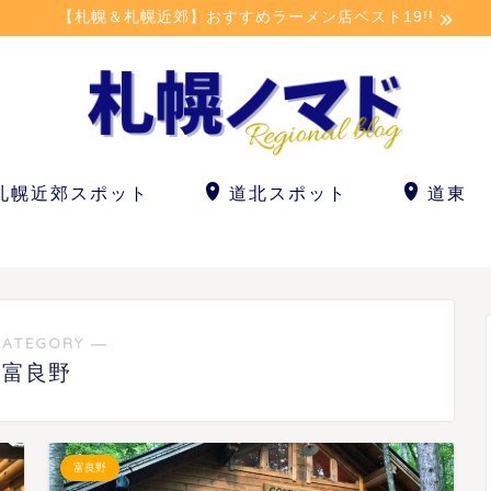
【札幌＆札幌近郊】おすすめラーメン店ベスト19!!
札幌近郊スポット
道北スポット
道東
CATEGORY ―
富良野
富良野