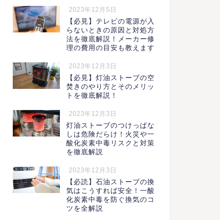
2023年12月5日
【必見】テレビの電源が入
らないときの原因と対処方
法を徹底解説！メーカー修
理の費用の目安も教えます
2023年12月3日
【必見】灯油ストーブの空
焚きのやり方とそのメリッ
トを徹底解説！
2023年12月3日
灯油ストーブのつけっぱな
しは危険だらけ！火災や一
酸化炭素中毒リスクと対策
を徹底解説
2023年12月3日
【必読】石油ストーブの換
気はこうすれば安全！一酸
化炭素中毒を防ぐ換気のコ
ツを全解説