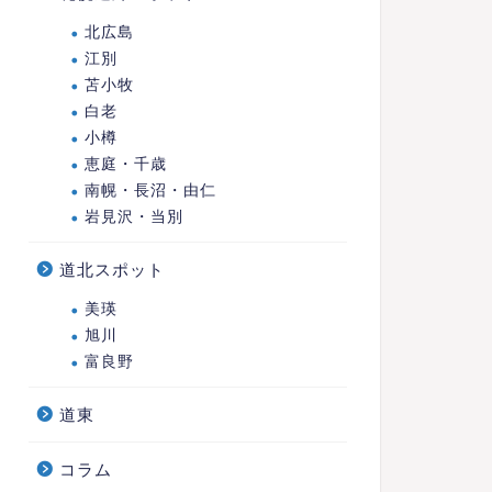
北広島
江別
苫小牧
白老
小樽
恵庭・千歳
南幌・長沼・由仁
岩見沢・当別
道北スポット
美瑛
旭川
富良野
道東
コラム