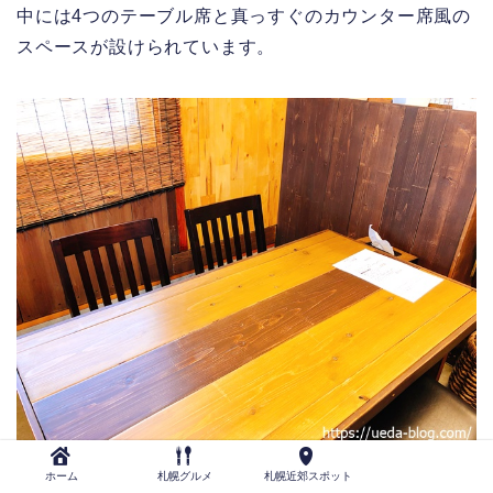
中には4つのテーブル席と真っすぐのカウンター席風の
スペースが設けられています。
ホーム
札幌グルメ
札幌近郊スポット
テーブル席は余計な装飾がなくて非常に落ち着きます